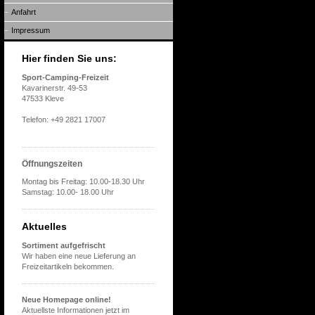
Anfahrt
Impressum
Hier finden Sie uns:
Sport-Camping-Freizeit
Kavarinerstr. 49-53
47533 Kleve
Telefon: +49 2821 17007
Öffnungszeiten
Montag bis Freitag: 10.00-18.30 Uhr
Samstag: 10.00- 18.00 Uhr
Aktuelles
Sortiment aufgefrischt
Wir haben eine neue Lieferung an
Freizeitartikeln bekommen.
Neue Homepage online!
Aktuellste Informationen jetzt im