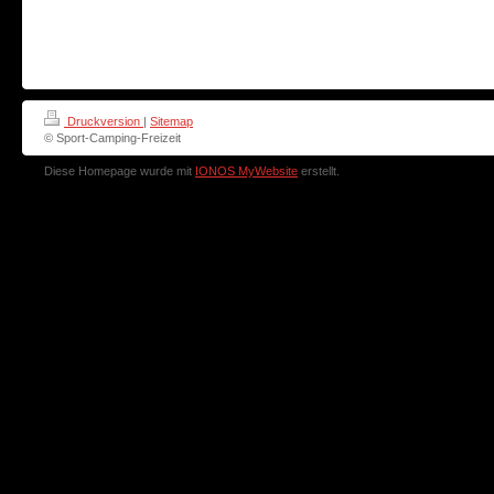
Druckversion
|
Sitemap
© Sport-Camping-Freizeit
Diese Homepage wurde mit
IONOS MyWebsite
erstellt.