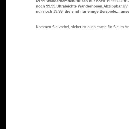
69.99.Wanderhemden/Blusen nur noch 19.99.GORE-
noch 99.99.Ultraleichte Wanderhosen,Abzippbar,UV
nur noch 39.99. die sind nur einige Beispiele....unse
Kommen Sie vorbei, sicher ist auch etwas für Sie im A